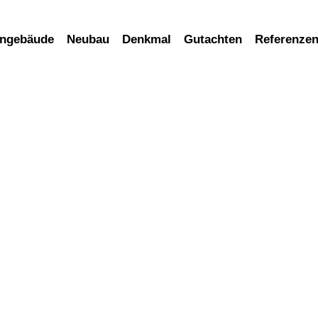
hngebäude
Neubau
Denkmal
Gutachten
Referenze
Sanierungsbedarf